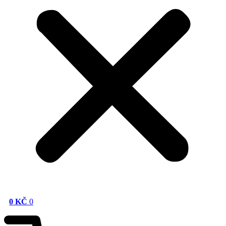
0
KČ
0