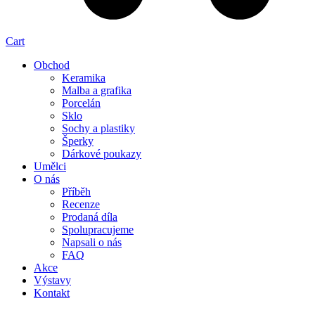
Cart
Obchod
Keramika
Malba a grafika
Porcelán
Sklo
Sochy a plastiky
Šperky
Dárkové poukazy
Umělci
O nás
Příběh
Recenze
Prodaná díla
Spolupracujeme
Napsali o nás
FAQ
Akce
Výstavy
Kontakt