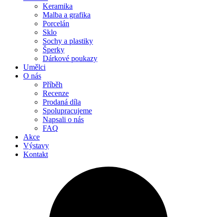
Keramika
Malba a grafika
Porcelán
Sklo
Sochy a plastiky
Šperky
Dárkové poukazy
Umělci
O nás
Příběh
Recenze
Prodaná díla
Spolupracujeme
Napsali o nás
FAQ
Akce
Výstavy
Kontakt