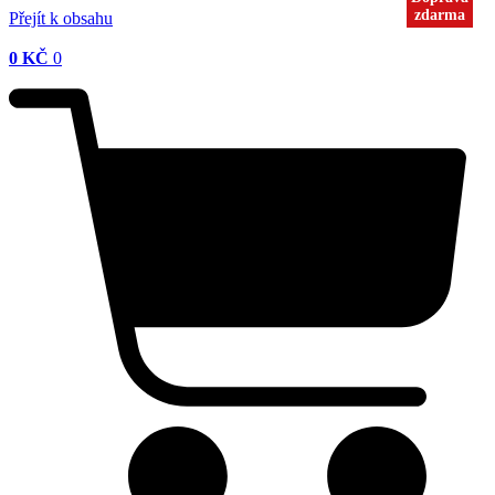
zdarma
zdarma
zdarma
Přejít k obsahu
0
KČ
0