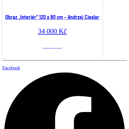
Obraz „Interiér“ 120 x 80 cm – Andrzej Cieslar
34 000
Kč
Více o díle
Facebook