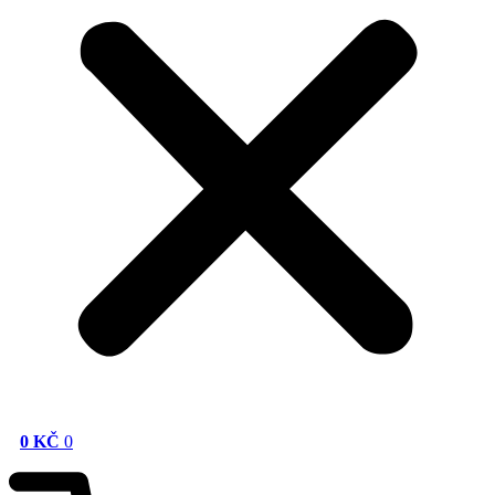
0
KČ
0