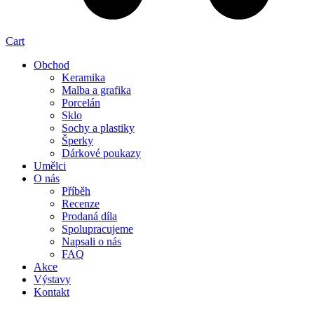
Cart
Obchod
Keramika
Malba a grafika
Porcelán
Sklo
Sochy a plastiky
Šperky
Dárkové poukazy
Umělci
O nás
Příběh
Recenze
Prodaná díla
Spolupracujeme
Napsali o nás
FAQ
Akce
Výstavy
Kontakt