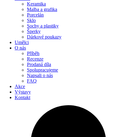
Keramika
Malba a grafika
Porcelán
Sklo
Sochy a plastiky
Šperky
Dárkové poukazy
Umělci
O nás
Příběh
Recenze
Prodaná díla
Spolupracujeme
Napsali o nás
FAQ
Akce
Výstavy
Kontakt