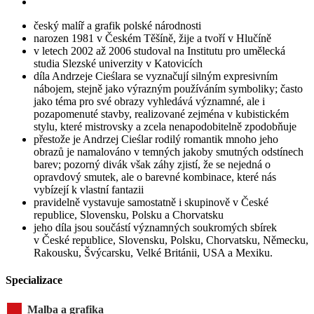
český malíř a grafik polské národnosti
narozen 1981 v Českém Těšíně, žije a tvoří v Hlučíně
v letech 2002 až 2006 studoval na Institutu pro umělecká
studia Slezské univerzity v Katovicích
díla Andrzeje Cieślara se vyznačují silným expresivním
nábojem, stejně jako výrazným používáním symboliky; často
jako téma pro své obrazy vyhledává významné, ale i
pozapomenuté stavby, realizované zejména v kubistickém
stylu, které mistrovsky a zcela nenapodobitelně zpodobňuje
přestože je Andrzej Cieślar rodilý romantik mnoho jeho
obrazů je namalováno v temných jakoby smutných odstínech
barev; pozorný divák však záhy zjistí, že se nejedná o
opravdový smutek, ale o barevné kombinace, které nás
vybízejí k vlastní fantazii
pravidelně vystavuje samostatně i skupinově v České
republice, Slovensku, Polsku a Chorvatsku
jeho díla jsou součástí významných soukromých sbírek
v České republice, Slovensku, Polsku, Chorvatsku, Německu,
Rakousku, Švýcarsku, Velké Británii, USA a Mexiku.
Specializace
Malba a grafika