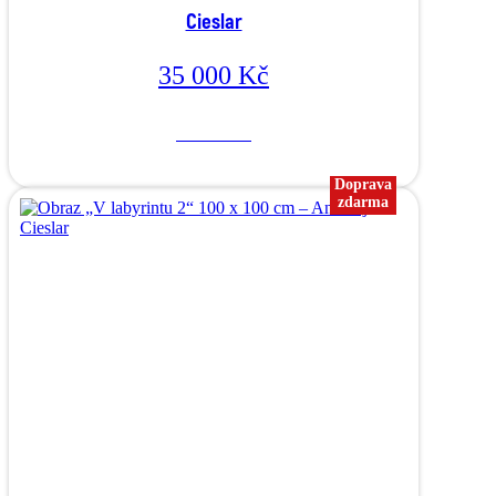
Cieslar
35 000
Kč
Více o díle
Doprava
zdarma