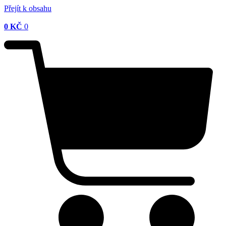
Přejít k obsahu
0
KČ
0