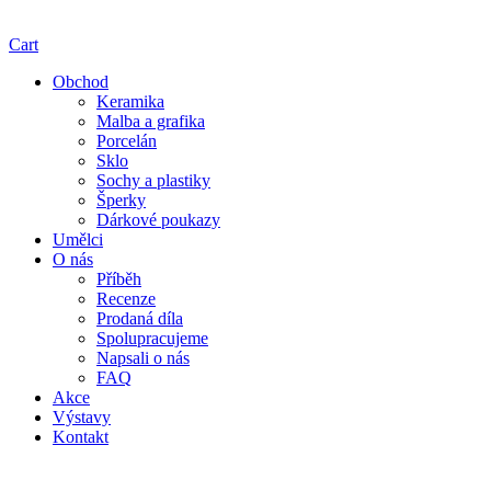
Cart
Obchod
Keramika
Malba a grafika
Porcelán
Sklo
Sochy a plastiky
Šperky
Dárkové poukazy
Umělci
O nás
Příběh
Recenze
Prodaná díla
Spolupracujeme
Napsali o nás
FAQ
Akce
Výstavy
Kontakt