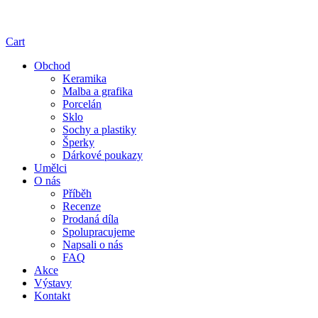
Cart
Obchod
Keramika
Malba a grafika
Porcelán
Sklo
Sochy a plastiky
Šperky
Dárkové poukazy
Umělci
O nás
Příběh
Recenze
Prodaná díla
Spolupracujeme
Napsali o nás
FAQ
Akce
Výstavy
Kontakt