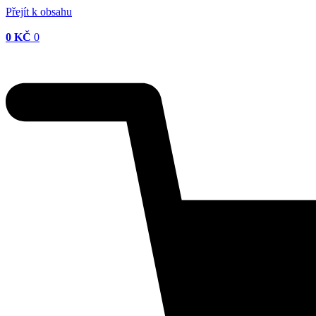
Přejít k obsahu
0
KČ
0