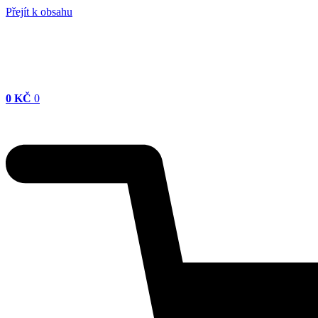
Přejít k obsahu
0
KČ
0