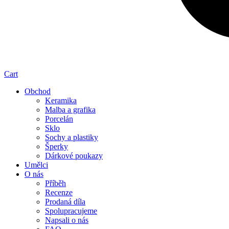
Cart
Obchod
Keramika
Malba a grafika
Porcelán
Sklo
Sochy a plastiky
Šperky
Dárkové poukazy
Umělci
O nás
Příběh
Recenze
Prodaná díla
Spolupracujeme
Napsali o nás