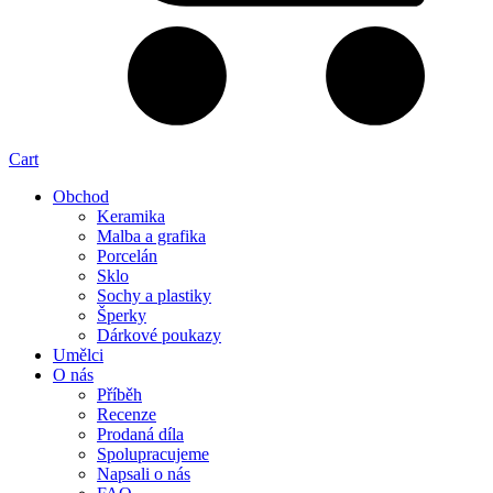
Cart
Obchod
Keramika
Malba a grafika
Porcelán
Sklo
Sochy a plastiky
Šperky
Dárkové poukazy
Umělci
O nás
Příběh
Recenze
Prodaná díla
Spolupracujeme
Napsali o nás