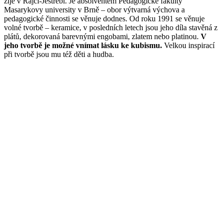
žije v Rájci-Jestřebí. Je absolventem Pedagogické fakulty
Masarykovy university v Brně – obor výtvarná výchova a
pedagogické činnosti se věnuje dodnes. Od roku 1991 se věnuje
volné tvorbě – keramice, v posledních letech jsou jeho díla stavěná z
plátů, dekorovaná barevnými engobami, zlatem nebo platinou.
V
jeho tvorbě je možné vnímat lásku ke kubismu.
Velkou inspirací
při tvorbě jsou mu též děti a hudba.