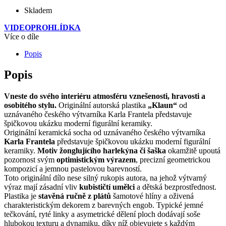
Skladem
VIDEOPROHLÍDKA
Více o díle
Popis
Popis
Vneste do svého interiéru atmosféru vznešenosti, hravosti a
osobitého stylu.
Originální autorská plastika
„Klaun“
od
uznávaného českého výtvarníka
Karla Frantela
představuje
špičkovou ukázku moderní figurální keramiky.
Originální keramická socha od uznávaného českého výtvarníka
Karla Frantela
představuje špičkovou ukázku moderní figurální
keramiky.
Motiv žonglujícího harlekýna či šaška
okamžitě upoutá
pozornost svým
optimistickým výrazem
, precizní geometrickou
kompozicí a jemnou pastelovou barevností.
Toto originální dílo nese silný rukopis autora, na jehož výtvarný
výraz mají zásadní vliv
kubističtí umělci
a dětská bezprostřednost.
Plastika je
stavěná ručně z plátů
šamotové hlíny a oživená
charakteristickým dekorem z barevných engob. Typické jemné
tečkování, ryté linky a asymetrické dělení ploch dodávají soše
hlubokou texturu a dynamiku, díky níž objevujete s každým