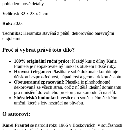
pohledem nové detaily.
Velikost:
32 x 23 x 5 cm
Rok:
2023
Technika:
Keramika stavěná z plátů, dekorováno barevnými
engobami
Proč si vybrat právě toto dílo?
100% originální ruční práce:
Každý kus z dílny Karla
Frantela je neopakovatelný unikát s otiskem lidské ruky.
Hravost i elegance:
Plastika v sobě dokonale kombinuje
dětskou bezprostřednost, nápaditost a geometrickou čistotu.
Oboustranné zpracování:
Plastika je plnohodnotně
dekorovaná ze všech stran, což z ní dělá ideální dominantu
pro umístění do volného prostoru, na komodu či na stůl.
Sběratelská hodnota:
Investice do současného českého
umění, které s léty neztrácí na půvabu.
O autorovi:
Karel Frantel
se narodil roku 1966 v Boskovicích, v současnosti