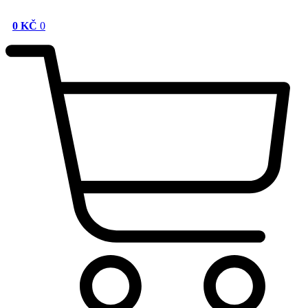
0
KČ
0