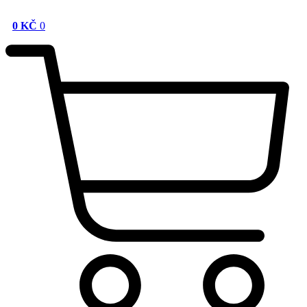
0
KČ
0