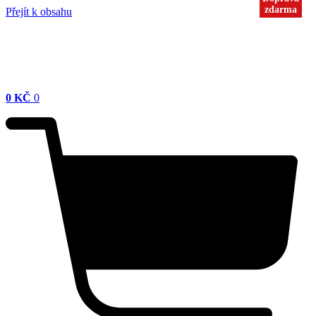
zdarma
zdarma
Přejít k obsahu
0
KČ
0