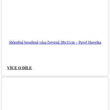
Skleněná broušená váza červená 28x11cm – Pavel Havelka
VÍCE O DÍLE