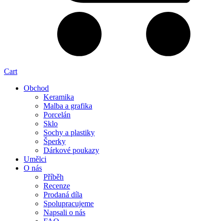
Cart
Obchod
Keramika
Malba a grafika
Porcelán
Sklo
Sochy a plastiky
Šperky
Dárkové poukazy
Umělci
O nás
Příběh
Recenze
Prodaná díla
Spolupracujeme
Napsali o nás