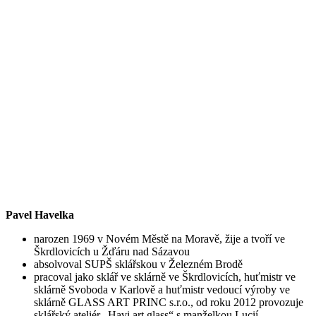
Pavel Havelka
narozen 1969 v Novém Městě na Moravě, žije a tvoří ve
Škrdlovicích u Žďáru nad Sázavou
absolvoval SUPŠ sklářskou v Železném Brodě
pracoval jako sklář ve sklárně ve Škrdlovicích, huťmistr ve
sklárně Svoboda v Karlově a huťmistr vedoucí výroby ve
sklárně GLASS ART PRINC s.r.o., od roku 2012 provozuje
sklářský ateliér „Havi art glass“ s manželkou Lucií