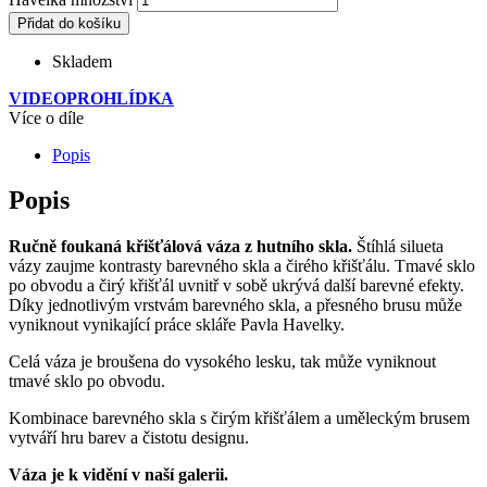
Přidat do košíku
Skladem
VIDEOPROHLÍDKA
Více o díle
Popis
Popis
Ručně foukaná křišťálová váza z hutního skla.
Štíhlá silueta
vázy zaujme kontrasty barevného skla a čirého křišťálu. Tmavé sklo
po obvodu a čirý křišťál uvnitř v sobě ukrývá další barevné efekty.
Díky jednotlivým vrstvám barevného skla, a přesného brusu může
vyniknout vynikající práce skláře Pavla Havelky.
Celá váza je broušena do vysokého lesku, tak může vyniknout
tmavé sklo po obvodu.
Kombinace barevného skla s čirým křišťálem a uměleckým brusem
vytváří hru barev a čistotu designu.
Váza je k vidění v naší galerii.