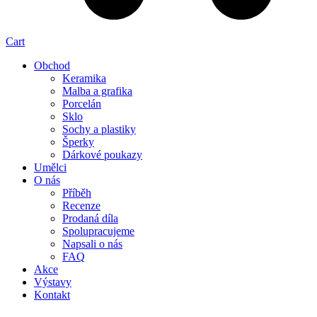
Cart
Obchod
Keramika
Malba a grafika
Porcelán
Sklo
Sochy a plastiky
Šperky
Dárkové poukazy
Umělci
O nás
Příběh
Recenze
Prodaná díla
Spolupracujeme
Napsali o nás
FAQ
Akce
Výstavy
Kontakt