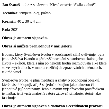
Jan Svatoš
– obraz s názvem “Křes” ze série “Skála z ohně”
Technika:
tempera, olej, plátno
Rozměr:
40 x 30 x 4 cm
Rok:
2021
Obraz je autorem signován.
Obraz si můžete prohlédnout v naší galerii.
Bodem, který Svatošovu tvorbu v současnosti silně ovlivňuje, byla
jeho návštěva Islandu a především setkání s osudovou skálou jeho
života – skálou, která s ním po několik hodin rozmlouvala a ke které
se ve svých dílech, v mnoha rozličných zpracováních a tématech,
tak rád vrací.
Svatošova tvorba je plná meditace a snahy o pochopení objektů,
které nás obklopují, ať již se jedná o krajinu jako takovou či
jednotlivé její dominanty. Jeho hlavním vyjadřovacím prostředkem
je malba, jejíž vrstevnatost Svatoše zároveň přitahuje, stejně jako
fascinuje.
Obraz je autorem signován a dodáván s certifikátem pravosti.