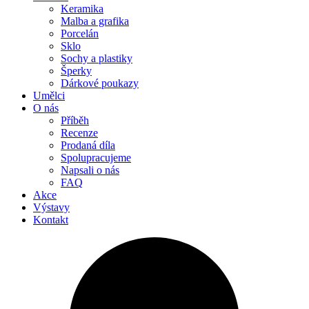
Keramika
Malba a grafika
Porcelán
Sklo
Sochy a plastiky
Šperky
Dárkové poukazy
Umělci
O nás
Příběh
Recenze
Prodaná díla
Spolupracujeme
Napsali o nás
FAQ
Akce
Výstavy
Kontakt