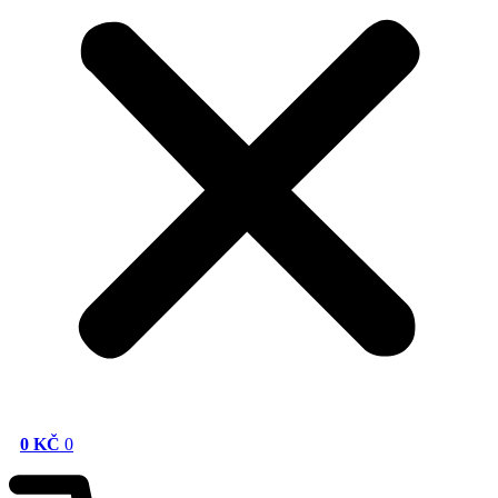
0
KČ
0