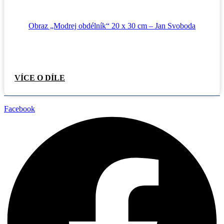
Obraz „Modrej obdélník“ 20 x 30 cm – Jan Svoboda
VÍCE O DÍLE
Facebook