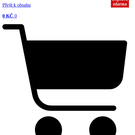
zdarma
zdarma
Přejít k obsahu
0
KČ
0