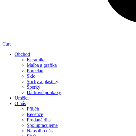
Cart
Obchod
Keramika
Malba a grafika
Porcelán
Sklo
Sochy a plastiky
Šperky
Dárkové poukazy
Umělci
O nás
Příběh
Recenze
Prodaná díla
Spolupracujeme
Napsali o nás