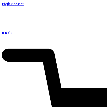
Přejít k obsahu
0
KČ
0