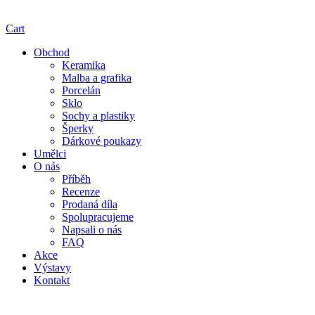
Cart
Obchod
Keramika
Malba a grafika
Porcelán
Sklo
Sochy a plastiky
Šperky
Dárkové poukazy
Umělci
O nás
Příběh
Recenze
Prodaná díla
Spolupracujeme
Napsali o nás
FAQ
Akce
Výstavy
Kontakt