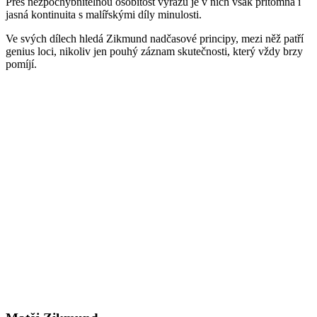
Přes nezpochybnitelnou osobitost výrazu je v nich však přítomna i
jasná kontinuita s malířskými díly minulosti.
Ve svých dílech hledá Zikmund nadčasové principy, mezi něž patří
genius loci, nikoliv jen pouhý záznam skutečnosti, který vždy brzy
pomíjí.