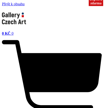
zdarma
zdarma
zdarma
Přejít k obsahu
0
KČ
0