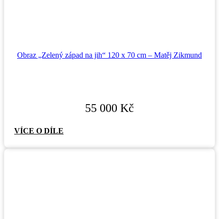
Obraz „Zelený západ na jih“ 120 x 70 cm – Matěj Zikmund
55 000
Kč
VÍCE O DÍLE