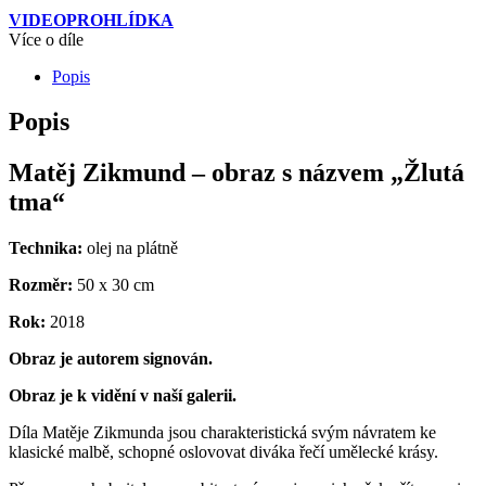
VIDEOPROHLÍDKA
Více o díle
Popis
Popis
Matěj Zikmund – obraz s názvem „Žlutá
tma“
Technika:
olej na plátně
Rozměr:
50 x 30 cm
Rok:
2018
Obraz je autorem signován.
Obraz je k vidění v naší galerii.
Díla Matěje Zikmunda jsou charakteristická svým návratem ke
klasické malbě, schopné oslovovat diváka řečí umělecké krásy.