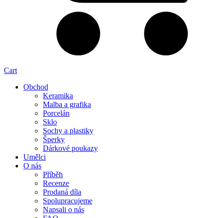
Cart
Obchod
Keramika
Malba a grafika
Porcelán
Sklo
Sochy a plastiky
Šperky
Dárkové poukazy
Umělci
O nás
Příběh
Recenze
Prodaná díla
Spolupracujeme
Napsali o nás