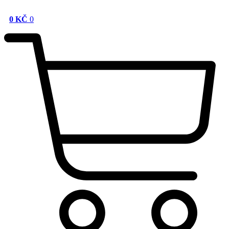
0
KČ
0