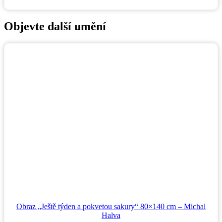
Objevte další umění
Obraz „Ještě týden a pokvetou sakury“ 80×140 cm – Michal
Halva