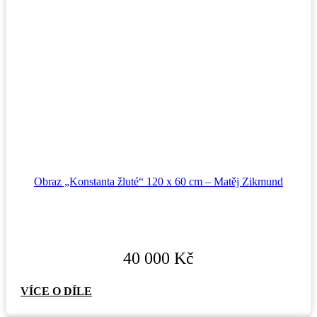
Obraz „Konstanta žluté“ 120 x 60 cm – Matěj Zikmund
40 000
Kč
VÍCE O DÍLE