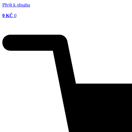
Přejít k obsahu
0
KČ
0