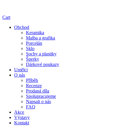
Cart
Obchod
Keramika
Malba a grafika
Porcelán
Sklo
Sochy a plastiky
Šperky
Dárkové poukazy
Umělci
O nás
Příběh
Recenze
Prodaná díla
Spolupracujeme
Napsali o nás
FAQ
Akce
Výstavy
Kontakt