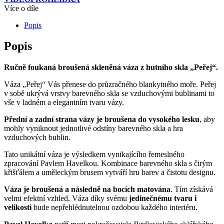
Více o díle
Popis
Popis
Ručně foukaná broušená skleněná váza z hutního skla „Peřej“.
Váza „Peřej“ Vás přenese do průzračného blankytného moře. Peřej
v sobě ukrývá vrstvy barevného skla se vzduchovými bublinami to
vše v ladném a elegantním tvaru vázy.
Přední a zadní strana vázy je broušena do vysokého lesku
, aby
mohly vyniknout jednotlivé odstíny barevného skla a hra
vzduchových bublin.
Tato unikátní váza je výsledkem vynikajícího řemeslného
zpracování Pavlem Havelkou. Kombinace barevného skla s čirým
křišťálem a uměleckým brusem vytváří hru barev a čistotu designu.
Váza je broušená a následně na bocích matována
. Tím získává
velmi efektní vzhled. Váza díky svému
jedinečnému tvaru i
velikosti
bude nepřehlédnutelnou ozdobou každého interiéru.