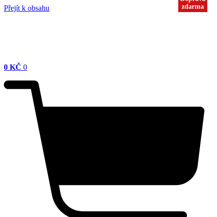
zdarma
zdarma
Přejít k obsahu
0
KČ
0