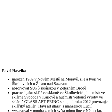
Pavel Havelka
narozen 1969 v Novém Městě na Moravě, žije a tvoří ve
Škrdlovicích u Žďáru nad Sázavou
absolvoval SUPŠ sklářskou v Železném Brodě
pracoval jako sklář ve sklárně ve Škrdlovicích, huťmistr ve
sklárně Svoboda v Karlově a huťmistr vedoucí výroby ve
sklárně GLASS ART PRINC s.r.o., od roku 2012 provozuje
sklářský ateliér „Havi art glass“ s manželkou Lucií
vystavoval v mnoha zemích světa mimo jiné v Německu,