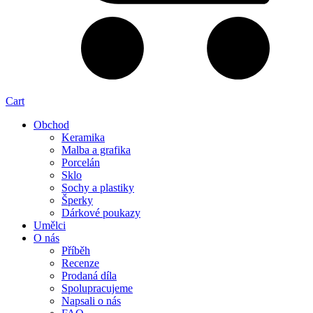
Cart
Obchod
Keramika
Malba a grafika
Porcelán
Sklo
Sochy a plastiky
Šperky
Dárkové poukazy
Umělci
O nás
Příběh
Recenze
Prodaná díla
Spolupracujeme
Napsali o nás