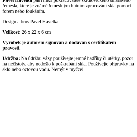
Pavel Havelka
patří mezi pokračovatele škrdlovického sklářského
řemesla, které je známé řemeslným hutním zpracování skla pomocí
forem nebo foukáním.
Design a brus Pavel Havelka.
Velikost:
26 x 22 x 6 cm
Výrobek je autorem signován a dodáván s certifikátem
pravosti.
Údržba:
Na údržbu vázy používejte jemné hadříky či utěrky, pozor
na nečistoty, aby nedošlo k poškrabání skla. Používejte přípravky na
sklo nebo octovou vodu. Nemýt v myčce!