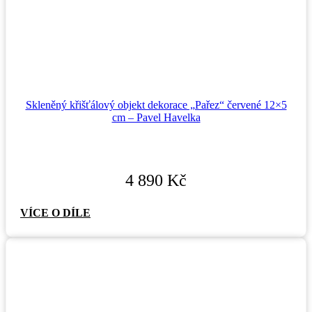
Skleněný křišťálový objekt dekorace „Pařez“ červené 12×5
cm – Pavel Havelka
4 890
Kč
VÍCE O DÍLE