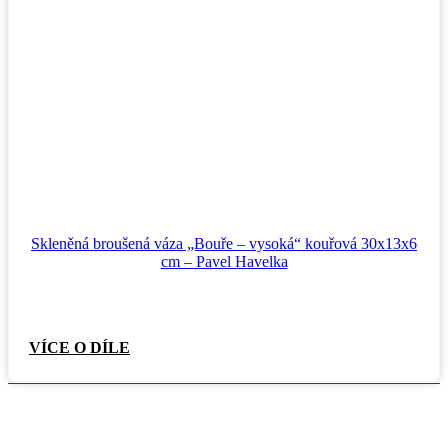
Skleněná broušená váza „Bouře – vysoká“ kouřová 30x13x6
cm – Pavel Havelka
VÍCE O DÍLE