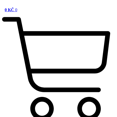
0
KČ
0