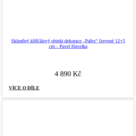
Skleněný křišťálový objekt dekorace „Pařez“ červené 12×5
cm – Pavel Havelka
4 890
Kč
VÍCE O DÍLE