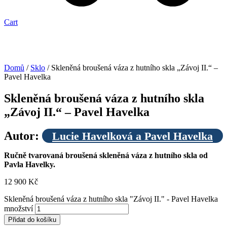
Cart
Doprava
zdarma
Domů
/
Sklo
/ Skleněná broušená váza z hutního skla „Závoj II.“ –
Pavel Havelka
Skleněná broušená váza z hutního skla
„Závoj II.“ – Pavel Havelka
Autor:
Lucie Havelková a Pavel Havelka
Ručně tvarovaná broušená skleněná váza z hutního skla od
Pavla Havelky.
12 900
Kč
Skleněná broušená váza z hutního skla "Závoj II." - Pavel Havelka
množství
Přidat do košíku