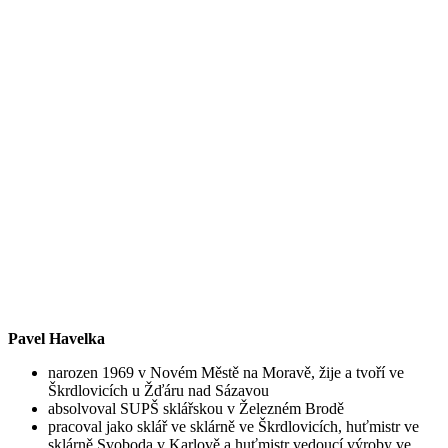
Pavel Havelka
narozen 1969 v Novém Městě na Moravě, žije a tvoří ve
Škrdlovicích u Žďáru nad Sázavou
absolvoval SUPŠ sklářskou v Železném Brodě
pracoval jako sklář ve sklárně ve Škrdlovicích, huťmistr ve
sklárně Svoboda v Karlově a huťmistr vedoucí výroby ve