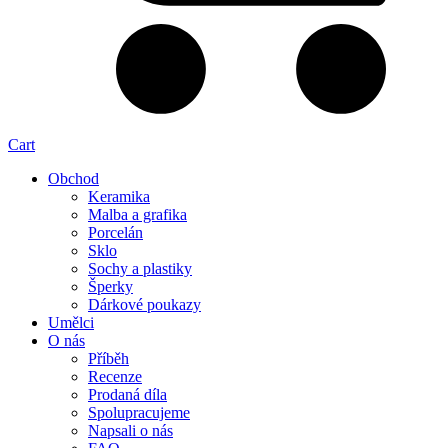
Cart
Obchod
Keramika
Malba a grafika
Porcelán
Sklo
Sochy a plastiky
Šperky
Dárkové poukazy
Umělci
O nás
Příběh
Recenze
Prodaná díla
Spolupracujeme
Napsali o nás