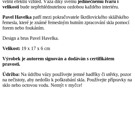
velmi efektní vzhled. Váza díky svému
jedinečnému tvaru i
velikosti
bude nepřehlédnutelnou ozdobou každého interiéru.
Pavel Havelka
patří mezi pokračovatele škrdlovického sklářského
řemesla, které je známé řemeslným hutním zpracování skla pomocí
forem nebo foukáním.
Design a brus Pavel Havelka.
Velikost:
19 x 17 x 6 cm
Výrobek je autorem signován a dodáván s certifikátem
pravosti.
Údržba:
Na údržbu vázy používejte jemné hadříky či utěrky, pozor
na nečistoty, aby nedošlo k poškrabání skla. Používejte přípravky na
sklo nebo octovou vodu. Nemýt v myčce!