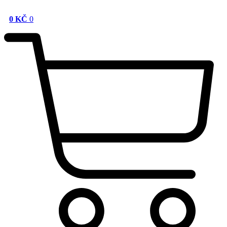
0
KČ
0