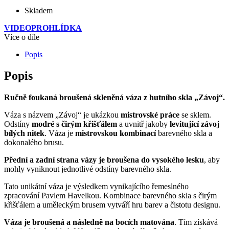
Skladem
VIDEOPROHLÍDKA
Více o díle
Popis
Popis
Ručně foukaná broušená skleněná váza z hutního skla „Závoj“.
Váza s názvem „Závoj“ je ukázkou
mistrovské práce
se sklem.
Odstíny
modré s čirým křišťálem
a uvnitř jakoby
levitující závoj
bílých nitek
. Váza je
mistrovskou kombinací
barevného skla a
dokonalého brusu.
Přední a zadní strana vázy je broušena do vysokého lesku
, aby
mohly vyniknout jednotlivé odstíny barevného skla.
Tato unikátní váza je výsledkem vynikajícího řemeslného
zpracování Pavlem Havelkou. Kombinace barevného skla s čirým
křišťálem a uměleckým brusem vytváří hru barev a čistotu designu.
Váza je broušená a následně na bocích matována
. Tím získává