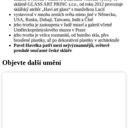
sklárně GLASS ART PRINC s.r.o., od roku 2012 provozuje
sklářský ateliér „Havi art glass“ s manželkou Lucií
vystavoval v mnoha zemích světa mimo jiné v Německu,
USA, Rusku, Dubaji, Taiwanu, Indii a Číně
jeho tvorba je zastoupena v řadě muzeí a galerií včetně
Uměleckoprůmyslového muzea v Praze
jeho tvorba je velice rozmanitá, od hutního skla, přes
broušené plastiky, až po dekorativní plastiky v architektuře
Pavel Havelka patří mezi nejvýznamnější, světově
proslulé současné české skláře
Objevte další umění