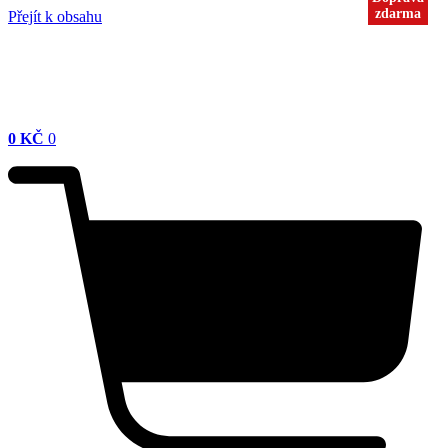
zdarma
zdarma
Přejít k obsahu
0
KČ
0