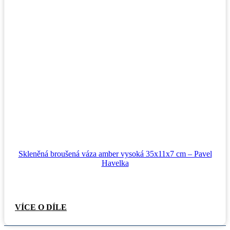
Skleněná broušená váza amber vysoká 35x11x7 cm – Pavel
Havelka
VÍCE O DÍLE