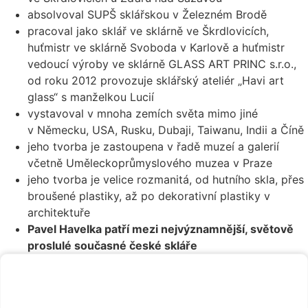
absolvoval SUPŠ sklářskou v Železném Brodě
pracoval jako sklář ve sklárně ve Škrdlovicích,
huťmistr ve sklárně Svoboda v Karlově a huťmistr
vedoucí výroby ve sklárně GLASS ART PRINC s.r.o.,
od roku 2012 provozuje sklářský ateliér „Havi art
glass“ s manželkou Lucií
vystavoval v mnoha zemích světa mimo jiné
v Německu, USA, Rusku, Dubaji, Taiwanu, Indii a Číně
jeho tvorba je zastoupena v řadě muzeí a galerií
včetně Uměleckoprůmyslového muzea v Praze
jeho tvorba je velice rozmanitá, od hutního skla, přes
broušené plastiky, až po dekorativní plastiky v
architektuře
Pavel Havelka patří mezi nejvýznamnější, světově
proslulé současné české skláře