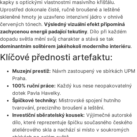
kapky s optickými vlastnostmi masivního křišťálu.
Uprostřed dokonale čisté, ručně broušené a leštěné
skleněné hmoty je uzavřeno intenzivní jádro v ohnivě
červených tónech.
Výsledný vizuální efekt připomíná
zachycenou energii padající tekutiny
. Dílo při každém
dopadu světla mění svůj charakter a stává se tak
dominantním solitérem jakéhokoli moderního interiéru
.
Klíčové přednosti artefaktu:
Muzejní prestiž:
Návrh zastoupený ve sbírkách UPM
Praha
.
100% ruční práce:
Každý kus nese neopakovatelný
dotek Pavla Havelky.
Špičkové techniky:
Mistrovské spojení hutního
tvarování, precizního broušení a leštění.
Investiční sběratelský kousek:
Výjimečné autorské
dílo, které reprezentuje špičku současného českého
ateliérového skla a nachází si místo v soukromých