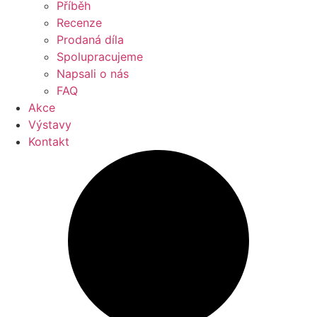
Příběh
Recenze
Prodaná díla
Spolupracujeme
Napsali o nás
FAQ
Akce
Výstavy
Kontakt