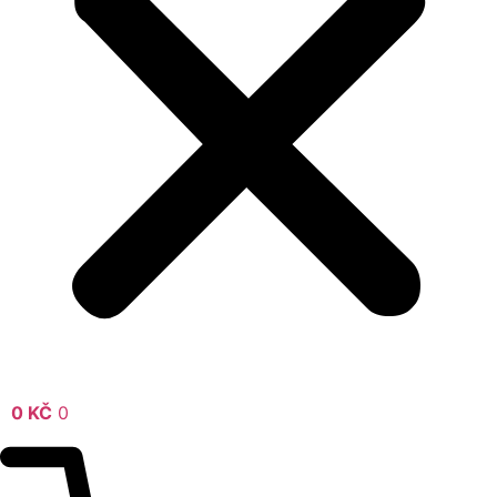
0
KČ
0