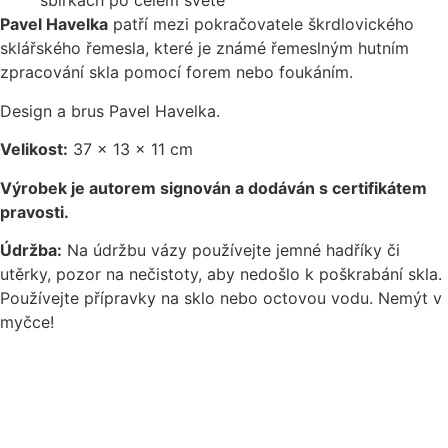
sbírkách po celém světě
Pavel Havelka
patří mezi pokračovatele škrdlovického
sklářského řemesla, které je známé řemeslným hutním
zpracování skla pomocí forem nebo foukáním.
Design a brus Pavel Havelka.
Velikost:
37 x 13 x 11 cm
Výrobek je autorem signován a dodáván s certifikátem
pravosti.
Údržba:
Na údržbu vázy používejte jemné hadříky či
utěrky, pozor na nečistoty, aby nedošlo k poškrabání skla.
Používejte přípravky na sklo nebo octovou vodu. Nemýt v
myčce!