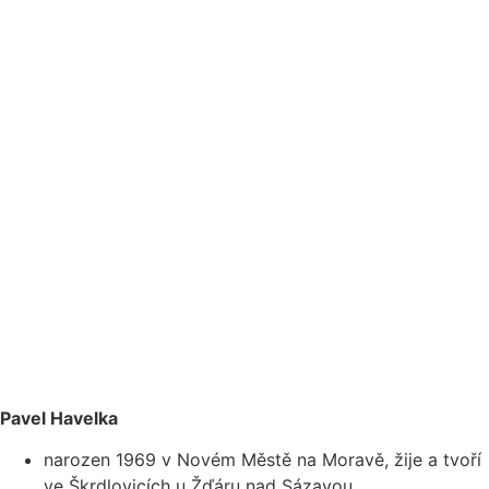
Pavel Havelka
narozen 1969 v Novém Městě na Moravě, žije a tvoří
ve Škrdlovicích u Žďáru nad Sázavou